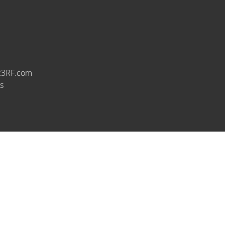
23RF.com
s