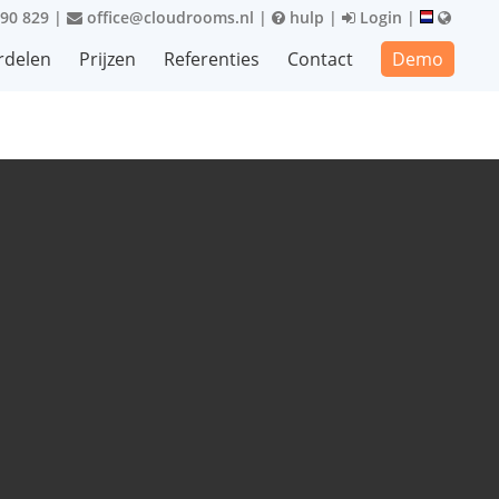
90 829
|
office@cloudrooms.nl
|
hulp
|
Login
|
rdelen
Prijzen
Referenties
Contact
Demo